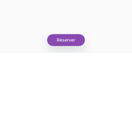
Réserver
Let's grow together
Get more customers 24/7 with your free
branded Booking Page.
Email
Obtenez votre page de réservation