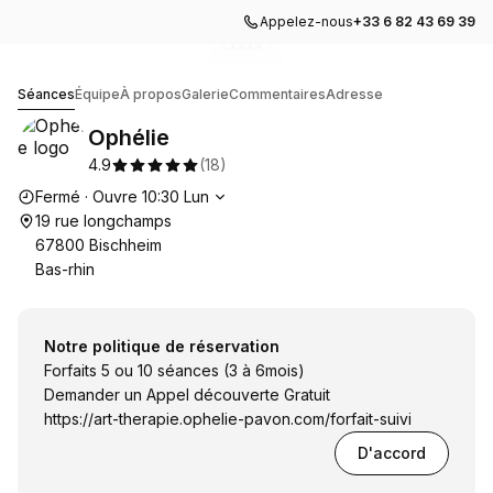
Appelez-nous
+33 6 82 43 69 39
Accéder à la galerie d'images
Accéder à la galerie d'images
Accéder à la galerie d'images
Accéder à la galerie d'image
Accéder à la galerie d'imag
1
2
Ophélie
Séances
Équipe
À propos
Galerie
Commentaires
Adresse
Ophélie
4.9
(
18
)
Heures d'ouverture
Fermé
·
Ouvre
10:30
Lun
19 rue longchamps
67800 Bischheim
Bas-rhin
Notre politique de réservation
Forfaits 5 ou 10 séances (3 à 6mois)
Demander un Appel découverte Gratuit
https://art-therapie.ophelie-pavon.com/forfait-suivi
D'accord