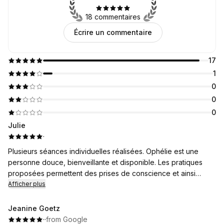
18 commentaires
Écrire un commentaire
17
1
0
0
0
Julie
·
Plusieurs séances individuelles réalisées. Ophélie est une
personne douce, bienveillante et disponible. Les pratiques
proposées permettent des prises de conscience et ainsi
d'accéder à une meilleure connaissance de soi-même en
Afficher plus
douceur mais en profondeur.
Jeanine Goetz
·
·
from Google