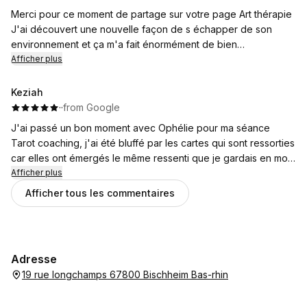
Merci pour ce moment de partage sur votre page Art thérapie
J'ai découvert une nouvelle façon de s échapper de son
environnement et ça m'a fait énormément de bien
Merci ❤️
Afficher plus
Keziah
·
·
from Google
J'ai passé un bon moment avec Ophélie pour ma séance
Tarot coaching, j'ai été bluffé par les cartes qui sont ressorties
car elles ont émergés le même ressenti que je gardais en moi.
On a pu explorer ce qu'il se disait dans cette carte, les mots
Afficher plus
qui ressortaient.
Afficher tous les commentaires
Un petit temps créatif d'allier les cartes a l'écriture, et
permettre d'en faire quelque chose.
Adresse
19 rue longchamps 67800 Bischheim Bas-rhin