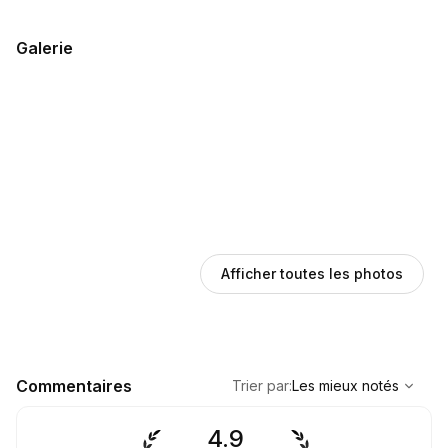
Galerie
Afficher toutes les photos
,
Les mieux notés
Sort
Commentaires
Trier par
:
Les mieux notés
4.9